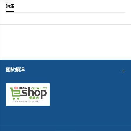
M
M
描述
3
3
.
.
2
2
M
M
M
M
~
~
紅
紅
色
色
/
/
C
C
R
R
A
A
N
N
K
K
關於鎭洋
B
B
R
R
O
O
T
T
H
H
E
E
R
R
S
S
S
S
P
P
O
O
K
K
E
E
N
N