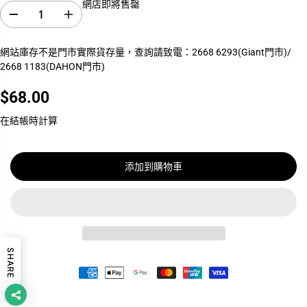
網店即將售罄
減
增
少
加
數
數
網站庫存不是門市實際貨存量，查詢請致電：2668 6293(Giant門市)/
量
量
2668 1183(DAHON門市)
C
C
R
R
A
A
$68.00
N
N
正
K
K
常
在結帳時計算
B
B
價
R
R
O
O
格
T
T
H
H
添加到購物車
E
E
R
R
S
S
鋁
鋁
合
合
金
金
線
線
SHARE
頭
頭
1
1
3
3
9
9
M
M