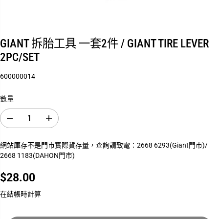
GIANT 拆胎工具 一套2件 / GIANT TIRE LEVER
2PC/SET
600000014
數量
減
增
少
加
數
數
網站庫存不是門市實際貨存量，查詢請致電：2668 6293(Giant門市)/
量
量
2668 1183(DAHON門市)
G
G
I
I
A
A
$28.00
N
N
正
網
T
T
常
店
在結帳時計算
拆
拆
價
售
胎
胎
格
罄
工
工