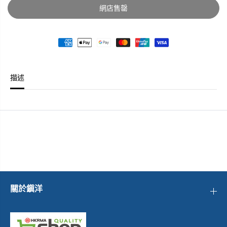
具
具
網店售罄
一
一
套
套
2
2
件
件
/
/
G
G
I
I
A
A
描述
N
N
T
T
T
T
I
I
R
R
E
E
L
L
E
E
V
V
E
E
R
R
2
2
P
P
C
C
/
/
關於鎭洋
S
S
E
E
T
T