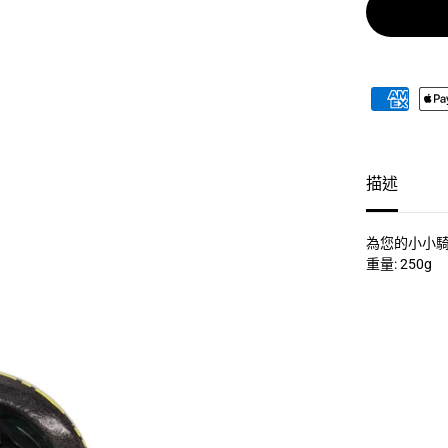
i
C
o
r
e
兒
童
頭
盔
/
L
描述
A
Z
E
R
為您的小小
N
重量: 250g
u
t
z
K
i
n
e
t
i
C
o
r