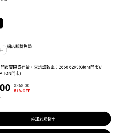
網店即將售罄
增
加
數
市實際貨存量，查詢請致電：2668 6293(Giant門市)/
量
(DAHON門市)
L
A
Z
.00
$368.00
正
你
E
51% OFF
常
保
R
N
價
存
算
u
格
了
t
z
K
添加到購物車
i
n
e
t