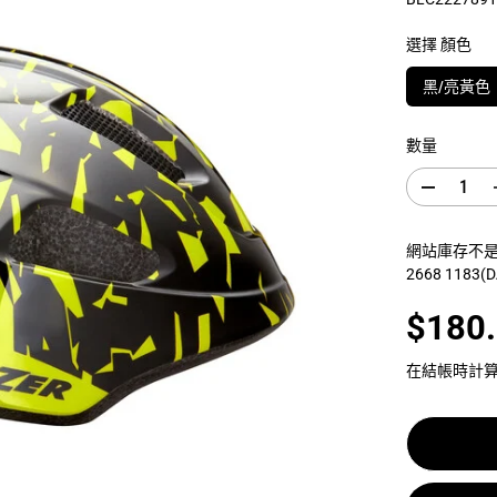
選擇 顏色
黑/亮黃色
數量
減
少
數
網站庫存不是門
量
2668 1183
L
A
Z
$180
E
銷
R
售
N
在結帳時計
u
價
t
格
z
K
i
n
e
t