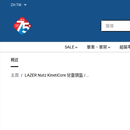
ZH-TW
跳到內容
SALE
單車、車架
組裝
概述
主頁
LAZER Nutz KinetiCore 兒童頭盔 /...
跳過產品信息