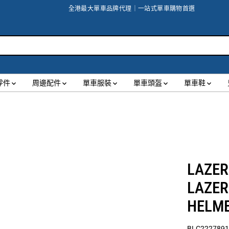
全港最大單車品牌代理｜一站式單車購物首選
零件
周邊配件
單車服裝
單車頭盔
單車鞋
LAZER
LAZER 
HELM
BLC2227891