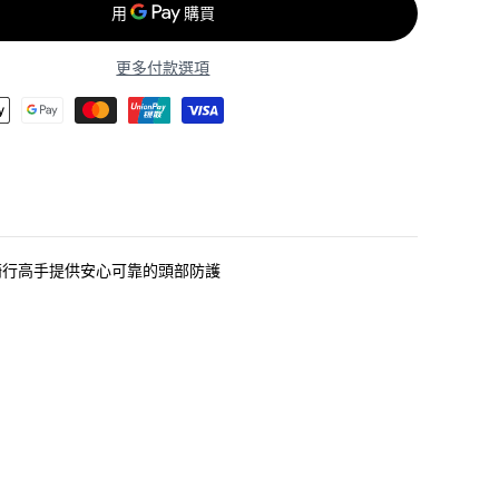
i
C
o
r
更多付款選項
e
兒
童
頭
盔
/
L
A
Z
E
R
騎行高手提供安心可靠的頭部防護
N
u
t
z
K
i
n
e
t
i
C
o
r