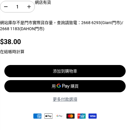
網店有貨
減
增
少
加
數
數
網站庫存不是門市實際貨存量，查詢請致電：2668 6293(Giant門市)/
量
量
2668 1183(DAHON門市)
S
S
A
A
P
P
$38.00
I
I
正
M
M
常
在結帳時計算
S
S
價
P
P
O
O
格
K
K
E
E
添加到購物車
S
S
F
F
O
O
R
R
2
2
0
0
更多付款選項
1
1
2
2
V
V
E
E
R
R
G
G
E
E